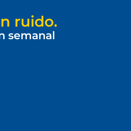
n ruido.
ín semanal