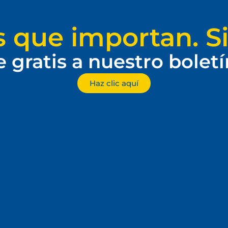
s que importan. Si
e gratis a nuestro bolet
Haz clic aquí