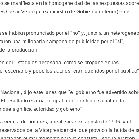
ico se manifiesta en la homogeneidad de las respuestas sobre
es Cesar Verduga, ex ministro de Gobierno (Interior) en el
da se habian pronunciado por el "no" y, junto a un heterogene
aron una millonaria campana de publicidad por el "si",
de la produccion.
ion del Estado es necesaria, como se propone en las
i el escenario y peor, los actores, eran queridos por el publico"
Nacional, dijo este lunes que "el gobierno fue advertido sob
El resultado es una fotografia del contexto social de la
 que significa autoridad y gobierno".
nsferencia de poderes, a realizarse en agosto de 1996, y el
 reservados de la Vicepresidencia, que provoco la huida de s
 anunciaban el mal momento para la consulta", segun Alarcon.