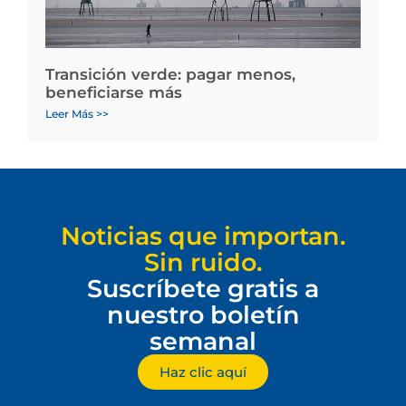
Transición verde: pagar menos,
beneficiarse más
Leer Más >>
Noticias que importan.
Sin ruido.
Suscríbete gratis a
nuestro boletín
semanal
Haz clic aquí