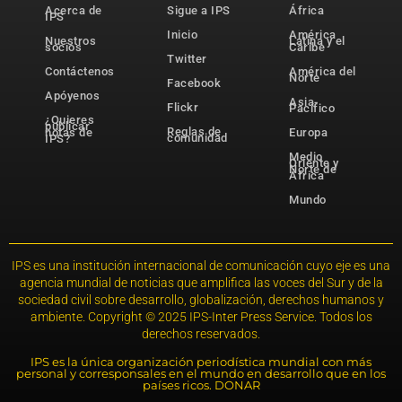
Acerca de
Sigue a IPS
África
IPS
Inicio
América
Nuestros
Latina y el
socios
Caribe
Twitter
Contáctenos
América del
Norte
Facebook
Apóyenos
Asia-
Flickr
Pacífico
¿Quieres
publicar
Reglas de
notas de
Europa
comunidad
IPS?
Medio
Oriente y
Norte de
África
Mundo
IPS es una institución internacional de comunicación cuyo eje es una
agencia mundial de noticias que amplifica las voces del Sur y de la
sociedad civil sobre desarrollo, globalización, derechos humanos y
ambiente. Copyright © 2025 IPS-Inter Press Service. Todos los
derechos reservados.
IPS es la única organización periodística mundial con más
personal y corresponsales en el mundo en desarrollo que en los
países ricos. DONAR