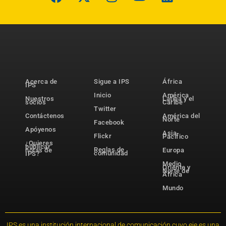
Acerca de
Sigue a IPS
África
IPS
Inicio
América
Nuestros
Latina y el
socios
Caribe
Twitter
Contáctenos
América del
Norte
Facebook
Apóyenos
Asia-
Flickr
Pacífico
¿Quieres
publicar
Reglas de
notas de
Europa
comunidad
IPS?
Medio
Oriente y
Norte de
África
Mundo
IPS es una institución internacional de comunicación cuyo eje es una