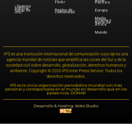
Asia-
Flickr
Pacífico
¿Quieres
publicar
Reglas de
notas de
Europa
comunidad
IPS?
Medio
Oriente y
Norte de
África
Mundo
IPS es una institución internacional de comunicación cuyo eje es una
agencia mundial de noticias que amplifica las voces del Sur y de la
sociedad civil sobre desarrollo, globalización, derechos humanos y
ambiente. Copyright © 2025 IPS-Inter Press Service. Todos los
derechos reservados.
IPS es la única organización periodística mundial con más
personal y corresponsales en el mundo en desarrollo que en los
países ricos. DONAR
Desarrollo & Hosting: Atiko.Studio