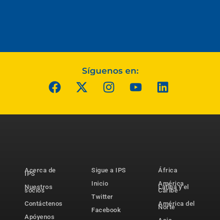
Síguenos en:
Acerca de
Sigue a IPS
África
IPS
Inicio
América
Nuestros
Latina y el
socios
Caribe
Twitter
Contáctenos
América del
Norte
Facebook
Apóyenos