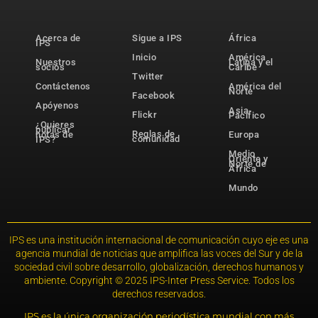
Acerca de
Sigue a IPS
África
IPS
Inicio
América
Nuestros
Latina y el
socios
Caribe
Twitter
Contáctenos
América del
Norte
Facebook
Apóyenos
Asia-
Flickr
Pacífico
¿Quieres
publicar
Reglas de
notas de
Europa
comunidad
IPS?
Medio
Oriente y
Norte de
África
Mundo
IPS es una institución internacional de comunicación cuyo eje es una
agencia mundial de noticias que amplifica las voces del Sur y de la
sociedad civil sobre desarrollo, globalización, derechos humanos y
ambiente. Copyright © 2025 IPS-Inter Press Service. Todos los
derechos reservados.
IPS es la única organización periodística mundial con más