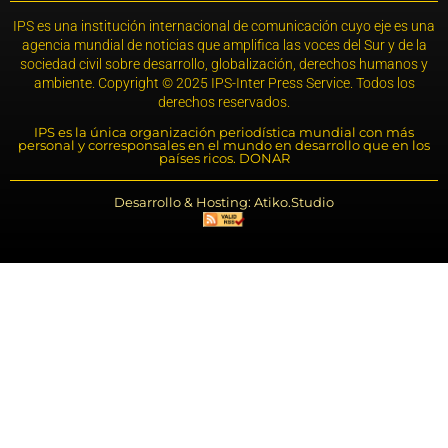
IPS es una institución internacional de comunicación cuyo eje es una
agencia mundial de noticias que amplifica las voces del Sur y de la
sociedad civil sobre desarrollo, globalización, derechos humanos y
ambiente. Copyright © 2025 IPS-Inter Press Service. Todos los
derechos reservados.
IPS es la única organización periodística mundial con más
personal y corresponsales en el mundo en desarrollo que en los
países ricos. DONAR
Desarrollo & Hosting: Atiko.Studio