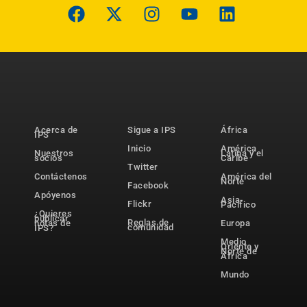
Acerca de
Sigue a IPS
África
IPS
Inicio
América
Nuestros
Latina y el
socios
Caribe
Twitter
Contáctenos
América del
Norte
Facebook
Apóyenos
Asia-
Flickr
Pacífico
¿Quieres
publicar
Reglas de
notas de
Europa
comunidad
IPS?
Medio
Oriente y
Norte de
África
Mundo