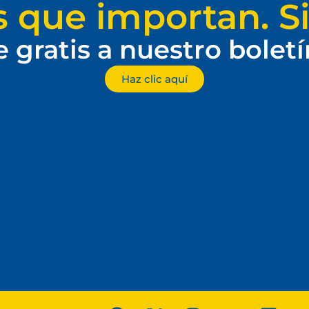
s que importan. Si
e gratis a nuestro bolet
Haz clic aquí