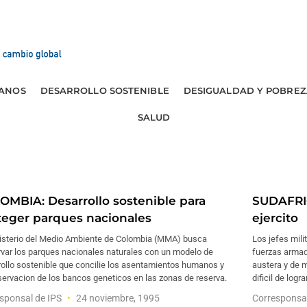
ANOS
DESARROLLO SOSTENIBLE
DESIGUALDAD Y POBREZ
SALUD
OMBIA: Desarrollo sostenible para
SUDAFRICA
teger parques nacionales
ejercito
nisterio del Medio Ambiente de Colombia (MMA) busca
Los jefes mili
rvar los parques nacionales naturales con un modelo de
fuerzas armad
rollo sostenible que concilie los asentamientos humanos y
austera y de 
servacion de los bancos geneticos en las zonas de reserva.
dificil de lograr
sponsal de IPS
24 noviembre, 1995
Corresponsa