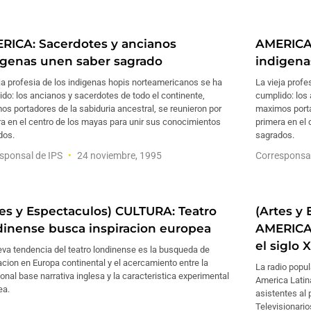
RICA: Sacerdotes y ancianos
AMERICA:
igenas unen saber sagrado
indigena
ja profesia de los indigenas hopis norteamericanos se ha
La vieja prof
do: los ancianos y sacerdotes de todo el continente,
cumplido: los 
s portadores de la sabiduria ancestral, se reunieron por
maximos portad
a en el centro de los mayas para unir sus conocimientos
primera en el
dos.
sagrados.
sponsal de IPS
24 noviembre, 1995
Corresponsa
tes y Espectaculos) CULTURA: Teatro
(Artes y
dinense busca inspiracion europea
AMERICA 
el siglo 
va tendencia del teatro londinense es la busqueda de
acion en Europa continental y el acercamiento entre la
La radio popu
ional base narrativa inglesa y la caracteristica experimental
America Latin
ea.
asistentes al 
Televisionario