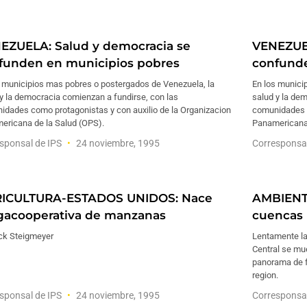
EZUELA: Salud y democracia se
VENEZUEL
funden en municipios pobres
confunde
s municipios mas pobres o postergados de Venezuela, la
En los munici
y la democracia comienzan a fundirse, con las
salud y la de
idades como protagonistas y con auxilio de la Organizacion
comunidades c
ericana de la Salud (OPS).
Panamericana 
sponsal de IPS
24 noviembre, 1995
Corresponsa
ICULTURA-ESTADOS UNIDOS: Nace
AMBIENTE
acooperativa de manzanas
cuencas 
ick Steigmeyer
Lentamente la
Central se mue
panorama de f
region.
sponsal de IPS
24 noviembre, 1995
Corresponsa