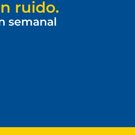
n ruido.
ín semanal