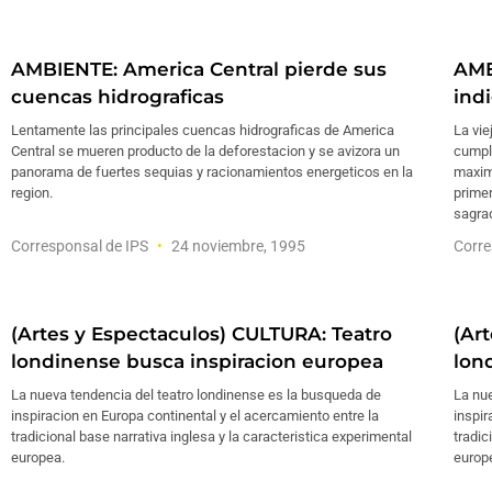
AMBIENTE: America Central pierde sus
AME
cuencas hidrograficas
ind
Lentamente las principales cuencas hidrograficas de America
La vie
Central se mueren producto de la deforestacion y se avizora un
cumpli
panorama de fuertes sequias y racionamientos energeticos en la
maximo
region.
primer
sagra
Corresponsal de IPS
24 noviembre, 1995
Corre
(Artes y Espectaculos) CULTURA: Teatro
(Ar
londinense busca inspiracion europea
lon
La nueva tendencia del teatro londinense es la busqueda de
La nue
inspiracion en Europa continental y el acercamiento entre la
inspir
tradicional base narrativa inglesa y la caracteristica experimental
tradic
europea.
europ