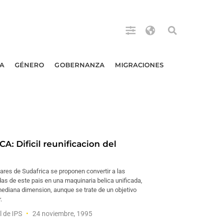
A
GÉNERO
GOBERNANZA
MIGRACIONES
: Dificil reunificacion del
tares de Sudafrica se proponen convertir a las
as de este pais en una maquinaria belica unificada,
mediana dimension, aunque se trate de un objetivo
.
l de IPS
24 noviembre, 1995