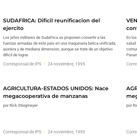
SUDAFRICA: Dificil reunificacion del
VEN
ejercito
con
Los jefes militares de Sudafrica se proponen convertir a las
En lo
fuerzas armadas de este pais en una maquinaria belica unificada,
salud 
austera y de mediana dimension, aunque se trate de un objetivo
comun
dificil de lograr.
Panam
Corresponsal de IPS
24 noviembre, 1995
Corre
AGRICULTURA-ESTADOS UNIDOS: Nace
AGR
megacooperativa de manzanas
meg
por Rick Steigmeyer
por R
Corresponsal de IPS
24 noviembre, 1995
Corre