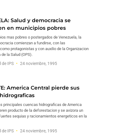
A: Salud y democracia se
n en municipios pobres
pios mas pobres o postergados de Venezuela, la
mocracia comienzan a fundirse, con las
omo protagonistas y con auxilio de la Organizacion
de la Salud (OPS).
l de IPS
24 noviembre, 1995
: America Central pierde sus
hidrograficas
s principales cuencas hidrograficas de America
ren producto de la deforestacion y se avizora un
uertes sequias y racionamientos energeticos en la
l de IPS
24 noviembre, 1995