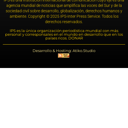
IPS es una institución internacional de comunicación cuyo eje es una
agencia mundial de noticias que amplifica las voces del Sur y de la
sociedad civil sobre desarrollo, globalización, derechos humanos y
ambiente. Copyright © 2025 IPS-Inter Press Service. Todos los
derechos reservados.
IPS es la única organización periodística mundial con más
personal y corresponsales en el mundo en desarrollo que en los
países ricos. DONAR
Desarrollo & Hosting: Atiko.Studio