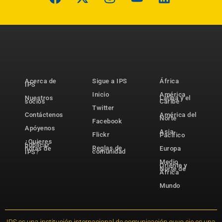
Acerca de
Sigue a IPS
África
IPS
Inicio
América
Nuestros
Latina y el
socios
Caribe
Twitter
Contáctenos
América del
Norte
Facebook
Apóyenos
Asia-
Flickr
Pacífico
¿Quieres
publicar
Reglas de
notas de
Europa
comunidad
IPS?
Medio
Oriente y
Norte de
África
Mundo