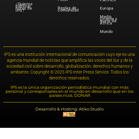
¿Quieres
publicar
Reglas de
notas de
Europa
comunidad
IPS?
Medio
Oriente y
Norte de
África
Mundo
IPS es una institución internacional de comunicación cuyo eje es una
agencia mundial de noticias que amplifica las voces del Sur y de la
sociedad civil sobre desarrollo, globalización, derechos humanos y
ambiente. Copyright © 2025 IPS-Inter Press Service. Todos los
derechos reservados.
IPS es la única organización periodística mundial con más
personal y corresponsales en el mundo en desarrollo que en los
países ricos. DONAR
Desarrollo & Hosting: Atiko.Studio