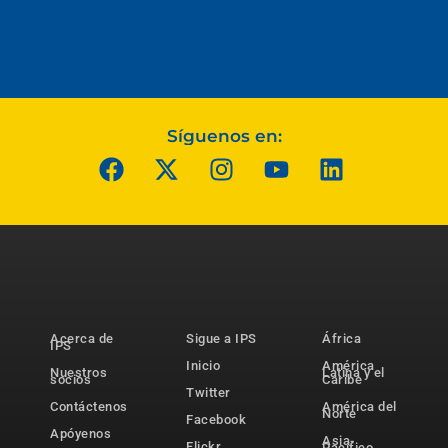
Síguenos en:
Acerca de
Sigue a IPS
África
IPS
Inicio
América
Nuestros
Latina y el
socios
Caribe
Twitter
Contáctenos
América del
Norte
Facebook
Apóyenos
Asia-
Flickr
Pacífico