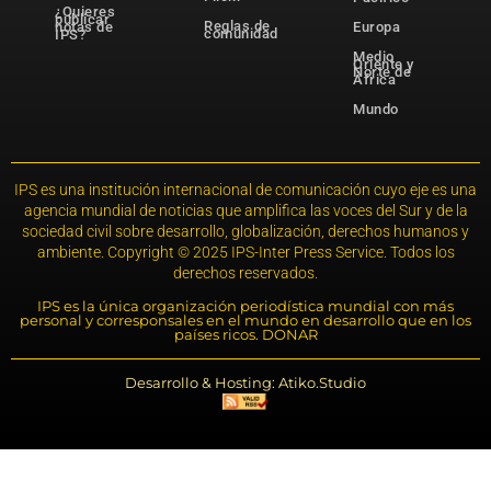
¿Quieres
publicar
Reglas de
notas de
Europa
comunidad
IPS?
Medio
Oriente y
Norte de
África
Mundo
IPS es una institución internacional de comunicación cuyo eje es una
agencia mundial de noticias que amplifica las voces del Sur y de la
sociedad civil sobre desarrollo, globalización, derechos humanos y
ambiente. Copyright © 2025 IPS-Inter Press Service. Todos los
derechos reservados.
IPS es la única organización periodística mundial con más
personal y corresponsales en el mundo en desarrollo que en los
países ricos. DONAR
Desarrollo & Hosting: Atiko.Studio