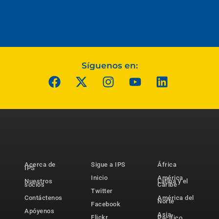
Síguenos en:
Acerca de
Sigue a IPS
África
IPS
Inicio
América
Nuestros
Latina y el
socios
Caribe
Twitter
Contáctenos
América del
Norte
Facebook
Apóyenos
Asia-
Flickr
Pacífico