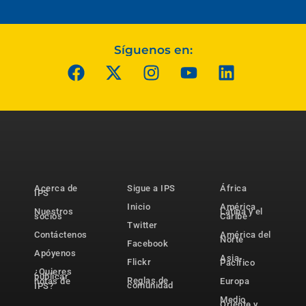
Síguenos en:
Acerca de
Sigue a IPS
África
IPS
Inicio
América
Nuestros
Latina y el
socios
Caribe
Twitter
Contáctenos
América del
Norte
Facebook
Apóyenos
Asia-
Flickr
Pacífico
¿Quieres
publicar
Reglas de
notas de
Europa
comunidad
IPS?
Medio
Oriente y