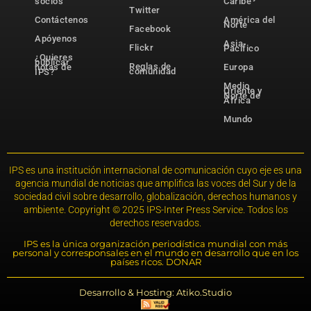
socios
Caribe
Twitter
Contáctenos
América del
Norte
Facebook
Apóyenos
Asia-
Flickr
Pacífico
¿Quieres
publicar
Reglas de
notas de
Europa
comunidad
IPS?
Medio
Oriente y
Norte de
África
Mundo
IPS es una institución internacional de comunicación cuyo eje es una
agencia mundial de noticias que amplifica las voces del Sur y de la
sociedad civil sobre desarrollo, globalización, derechos humanos y
ambiente. Copyright © 2025 IPS-Inter Press Service. Todos los
derechos reservados.
IPS es la única organización periodística mundial con más
personal y corresponsales en el mundo en desarrollo que en los
países ricos. DONAR
Desarrollo & Hosting: Atiko.Studio