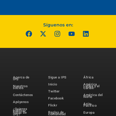
Síguenos en:
Acerca de
Sigue a IPS
África
IPS
Inicio
América
Nuestros
Latina y el
socios
Caribe
Twitter
Contáctenos
América del
Norte
Facebook
Apóyenos
Asia-
Flickr
Pacífico
¿Quieres
publicar
Reglas de
notas de
Europa
comunidad
IPS?