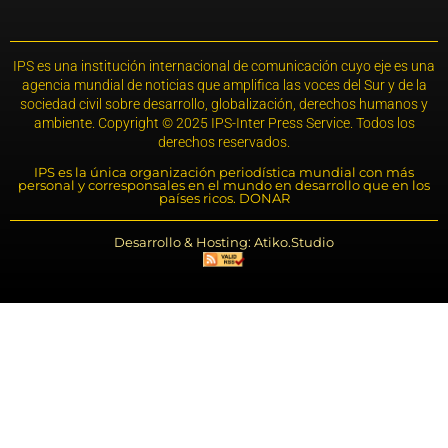
IPS es una institución internacional de comunicación cuyo eje es una
agencia mundial de noticias que amplifica las voces del Sur y de la
sociedad civil sobre desarrollo, globalización, derechos humanos y
ambiente. Copyright © 2025 IPS-Inter Press Service. Todos los
derechos reservados.
IPS es la única organización periodística mundial con más
personal y corresponsales en el mundo en desarrollo que en los
países ricos. DONAR
Desarrollo & Hosting: Atiko.Studio