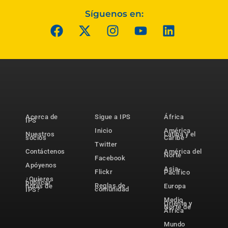
Síguenos en:
Acerca de
Sigue a IPS
África
IPS
Inicio
América
Nuestros
Latina y el
socios
Caribe
Twitter
Contáctenos
América del
Norte
Facebook
Apóyenos
Asia-
Flickr
Pacífico
¿Quieres
publicar
Reglas de
notas de
Europa
comunidad
IPS?
Medio
Oriente y
Norte de
África
Mundo