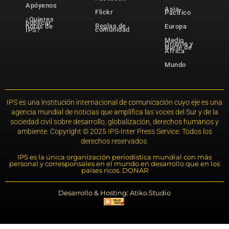
Apóyenos
Asia-
Flickr
Pacífico
¿Quieres
publicar
Reglas de
notas de
Europa
comunidad
IPS?
Medio
Oriente y
Norte de
África
Mundo
IPS es una institución internacional de comunicación cuyo eje es una
agencia mundial de noticias que amplifica las voces del Sur y de la
sociedad civil sobre desarrollo, globalización, derechos humanos y
ambiente. Copyright © 2025 IPS-Inter Press Service. Todos los
derechos reservados.
IPS es la única organización periodística mundial con más
personal y corresponsales en el mundo en desarrollo que en los
países ricos. DONAR
Desarrollo & Hosting: Atiko.Studio