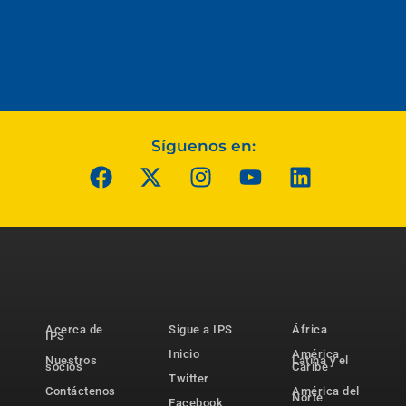
Síguenos en:
Acerca de
Sigue a IPS
África
IPS
Inicio
América
Nuestros
Latina y el
socios
Caribe
Twitter
Contáctenos
América del
Norte
Facebook