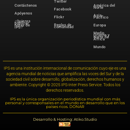
Twitter
Contáctenos
América del
Norte
Facebook
Apóyenos
Asia-
Flickr
Pacífico
¿Quieres
publicar
Reglas de
notas de
Europa
comunidad
IPS?
Medio
Oriente y
Norte de
África
Mundo
IPS es una institución internacional de comunicación cuyo eje es una
agencia mundial de noticias que amplifica las voces del Sur y de la
sociedad civil sobre desarrollo, globalización, derechos humanos y
ambiente. Copyright © 2025 IPS-Inter Press Service. Todos los
derechos reservados.
IPS es la única organización periodística mundial con más
personal y corresponsales en el mundo en desarrollo que en los
países ricos. DONAR
Desarrollo & Hosting: Atiko.Studio