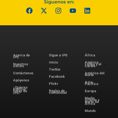
Síguenos en:
Acerca de
Sigue a IPS
África
IPS
Inicio
América
Nuestros
Latina y el
socios
Caribe
Twitter
Contáctenos
América del
Norte
Facebook
Apóyenos
Asia-
Flickr
Pacífico
¿Quieres
publicar
Reglas de
notas de
Europa
comunidad
IPS?
Medio
Oriente y
Norte de
África
Mundo