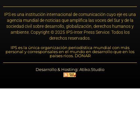
IPS es una institución internacional de comunicación cuyo eje es una
agencia mundial de noticias que amplifica las voces del Sur y de la
sociedad civil sobre desarrollo, globalización, derechos humanos y
ambiente. Copyright © 2025 IPS-Inter Press Service. Todos los
derechos reservados.
IPS es la única organización periodística mundial con más
personal y corresponsales en el mundo en desarrollo que en los
países ricos. DONAR
Desarrollo & Hosting: Atiko.Studio