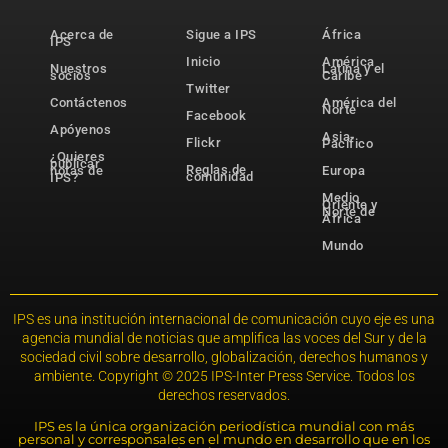
Acerca de
Sigue a IPS
África
IPS
Inicio
América
Nuestros
Latina y el
socios
Caribe
Twitter
Contáctenos
América del
Norte
Facebook
Apóyenos
Asia-
Flickr
Pacífico
¿Quieres
publicar
Reglas de
notas de
Europa
comunidad
IPS?
Medio
Oriente y
Norte de
África
Mundo
IPS es una institución internacional de comunicación cuyo eje es una
agencia mundial de noticias que amplifica las voces del Sur y de la
sociedad civil sobre desarrollo, globalización, derechos humanos y
ambiente. Copyright © 2025 IPS-Inter Press Service. Todos los
derechos reservados.
IPS es la única organización periodística mundial con más
personal y corresponsales en el mundo en desarrollo que en los