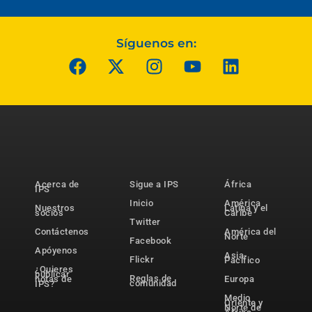
Síguenos en:
Acerca de
Sigue a IPS
África
IPS
Inicio
América
Nuestros
Latina y el
socios
Caribe
Twitter
Contáctenos
América del
Norte
Facebook
Apóyenos
Asia-
Flickr
Pacífico
¿Quieres
publicar
Reglas de
notas de
Europa
comunidad
IPS?
Medio
Oriente y
Norte de