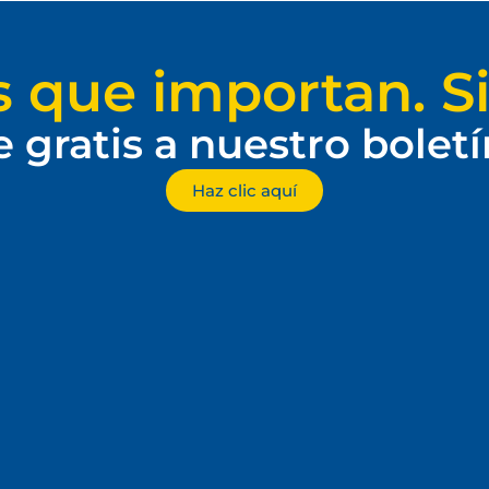
s que importan. Si
e gratis a nuestro bolet
Haz clic aquí