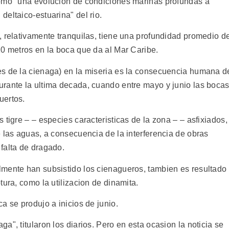
como "una evolucion de condiciones marinas profundas a
eltaico-estuarina" del rio.
, relativamente tranquilas, tiene una profundidad promedio d
10 metros en la boca que da al Mar Caribe.
es de la cienaga) en la miseria es la consecuencia humana d
rante la ultima decada, cuando entre mayo y junio las boca
uertos.
 tigre – – especies caracteristicas de la zona – – asfixiados,
 las aguas, a consecuencia de la interferencia de obras
falta de dragado.
mente han subsistido los cienagueros, tambien es resultado
tura, como la utilizacion de dinamita.
a se produjo a inicios de junio.
a", titularon los diarios. Pero en esta ocasion la noticia se