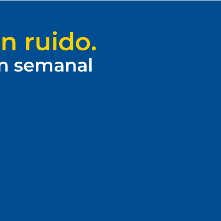
n ruido.
ín semanal