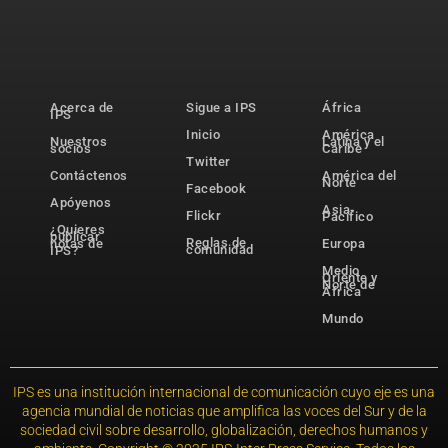
Acerca de
Sigue a IPS
África
IPS
Inicio
América
Nuestros
Latina y el
socios
Caribe
Twitter
Contáctenos
América del
Norte
Facebook
Apóyenos
Asia-
Flickr
Pacífico
¿Quieres
publicar
Reglas de
notas de
Europa
comunidad
IPS?
Medio
Oriente y
Norte de
África
Mundo
IPS es una institución internacional de comunicación cuyo eje es una
agencia mundial de noticias que amplifica las voces del Sur y de la
sociedad civil sobre desarrollo, globalización, derechos humanos y