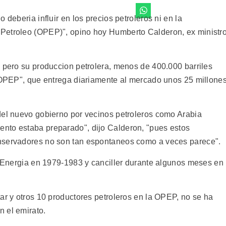
 deberia influir en los precios petroleros ni en la
Petroleo (OPEP)", opino hoy Humberto Calderon, ex ministr
, pero su produccion petrolera, menos de 400.000 barriles
a OPEP", que entrega diariamente al mercado unos 25 millone
del nuevo gobierno por vecinos petroleros como Arabia
nto estaba preparado", dijo Calderon, "pues estos
nservadores no son tan espontaneos como a veces parece".
de Energia en 1979-1983 y canciller durante algunos meses en
ar y otros 10 productores petroleros en la OPEP, no se ha
 el emirato.