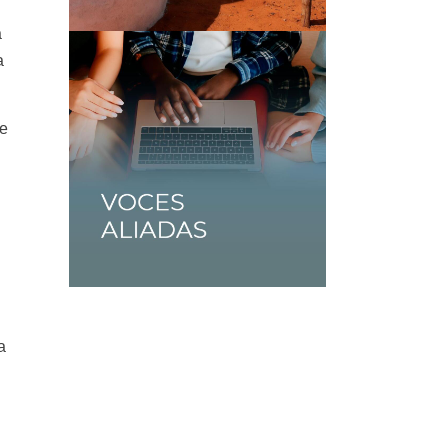
a
a
de
a