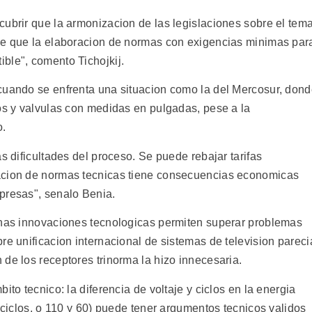
cubrir que la armonizacion de las legislaciones sobre el tem
 de que la elaboracion de normas con exigencias minimas par
ble", comento Tichojkij.
cuando se enfrenta una situacion como la del Mercosur, don
fos y valvulas con medidas en pulgadas, pese a la
o.
s dificultades del proceso. Se puede rebajar tarifas
acion de normas tecnicas tiene consecuencias economicas
presas", senalo Benia.
unas innovaciones tecnologicas permiten superar problemas
re unificacion internacional de sistemas de television pareci
de los receptores trinorma la hizo innecesaria.
ito tecnico: la diferencia de voltaje y ciclos en la energia
0 ciclos, o 110 y 60) puede tener argumentos tecnicos validos