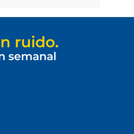
n ruido.
ín semanal