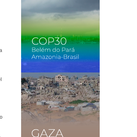
la
l
no