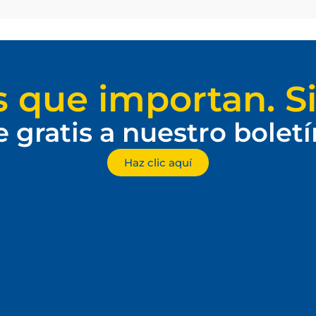
s que importan. Si
e gratis a nuestro bolet
Haz clic aquí