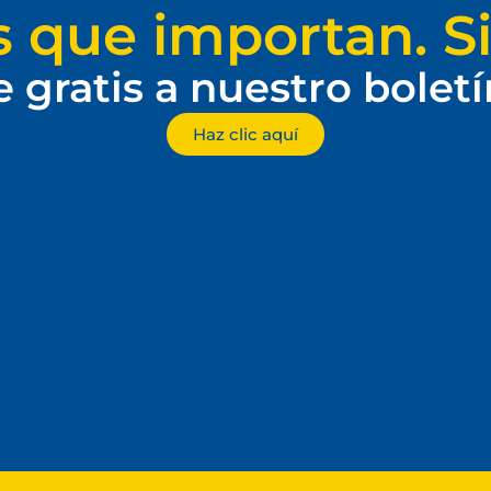
s que importan. Si
e gratis a nuestro bolet
Haz clic aquí