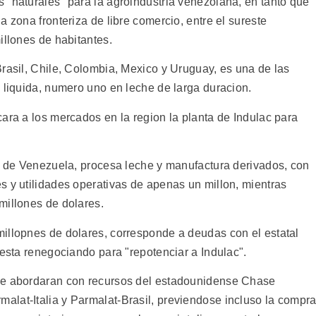
 "naturales" para la agroindustria venezolana, en tanto que
 zona fronteriza de libre comercio, entre el sureste
illones de habitantes.
Brasil, Chile, Colombia, Mexico y Uruguay, es una de las
 liquida, numero uno en leche de larga duracion.
ara a los mercados en la region la planta de Indulac para
al de Venezuela, procesa leche y manufactura derivados, con
s y utilidades operativas de apenas un millon, mientras
millones de dolares.
illopnes de dolares, corresponde a deudas con el estatal
 esta renegociando para "repotenciar a Indulac".
se abordaran con recursos del estadounidense Chase
lat-Italia y Parmalat-Brasil, previendose incluso la compr