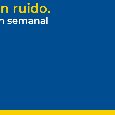
n ruido.
ín semanal