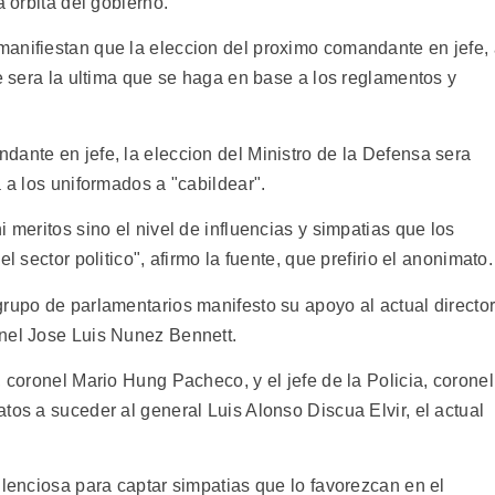
a orbita del gobierno.
anifiestan que la eleccion del proximo comandante en jefe,
ue sera la ultima que se haga en base a los reglamentos y
dante en jefe, la eleccion del Ministro de la Defensa sera
a a los uniformados a "cabildear".
 meritos sino el nivel de influencias y simpatias que los
l sector politico", afirmo la fuente, que prefirio el anonimato.
grupo de parlamentarios manifesto su apoyo al actual directo
onel Jose Luis Nunez Bennett.
, coronel Mario Hung Pacheco, y el jefe de la Policia, coronel
tos a suceder al general Luis Alonso Discua Elvir, el actual
ilenciosa para captar simpatias que lo favorezcan en el