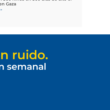
en Gaza
>>
n ruido.
ín semanal