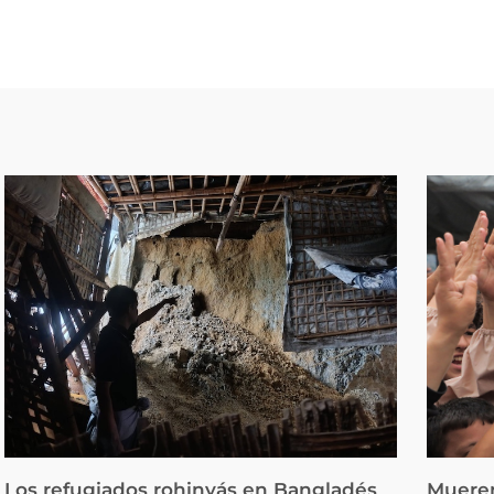
Los refugiados rohinyás en Bangladés
Mueren