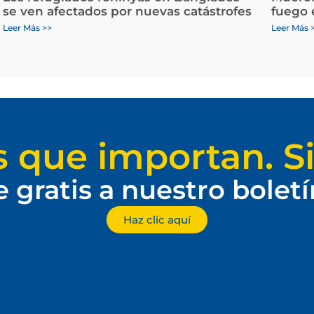
se ven afectados por nuevas catástrofes
fuego 
Leer Más >>
Leer Más 
s que importan. Si
e gratis a nuestro bolet
Haz clic aquí