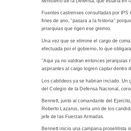
Ministerio de la Defensa, que estaria en l
Fuentes castrenses consultadas por IPS m
fines de ano, "pasara a la historia" porq
jerarquias que rigen ese gremio.
Una vez que se elimine el cargo de coman
efectuada por el gobierno, lo que obligar
"Aqui ya no valdran entonces jerarquias ni
aspirantes al cargo logren captar dentro de
Los cabildeos ya se habrian inciado. Un 
del Colegio de la Defensa Nacional, cor
Bennett, junto al comandante del Ejercito
Roberto Lazarus, seria uno de los candida
jefe de las Fuerzas Armadas.
Bennett inicio una campana proselitista s