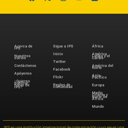
Acerca de
Sigue a IPS
África
IPS
Inicio
América
Nuestros
Latina y el
socios
Caribe
Twitter
Contáctenos
América del
Norte
Facebook
Apóyenos
Asia-
Flickr
Pacífico
¿Quieres
publicar
Reglas de
notas de
Europa
comunidad
IPS?
Medio
Oriente y
Norte de
África
Mundo
IPS es una institución internacional de comunicación cuyo eje es una