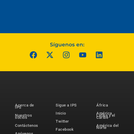
Síguenos en:
Acerca de
Sigue a IPS
África
IPS
Inicio
América
Nuestros
Latina y el
socios
Caribe
Twitter
Contáctenos
América del
Norte
Facebook
Apóyenos