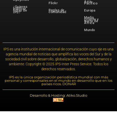
Asia-
Flickr
Pacífico
¿Quieres
publicar
Reglas de
notas de
Europa
comunidad
IPS?
Medio
Oriente y
Norte de
África
Mundo
IPS es una institución internacional de comunicación cuyo eje es una
agencia mundial de noticias que amplifica las voces del Sur y de la
sociedad civil sobre desarrollo, globalización, derechos humanos y
ambiente. Copyright © 2025 IPS-Inter Press Service. Todos los
derechos reservados.
IPS es la única organización periodística mundial con más
personal y corresponsales en el mundo en desarrollo que en los
países ricos. DONAR
Desarrollo & Hosting: Atiko.Studio