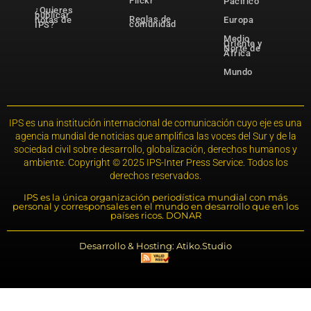
Flickr
Pacífico
¿Quieres
publicar
Reglas de
notas de
Europa
comunidad
IPS?
Medio
Oriente y
Norte de
África
Mundo
IPS es una institución internacional de comunicación cuyo eje es una
agencia mundial de noticias que amplifica las voces del Sur y de la
sociedad civil sobre desarrollo, globalización, derechos humanos y
ambiente. Copyright © 2025 IPS-Inter Press Service. Todos los
derechos reservados.
IPS es la única organización periodística mundial con más
personal y corresponsales en el mundo en desarrollo que en los
países ricos. DONAR
Desarrollo & Hosting: Atiko.Studio