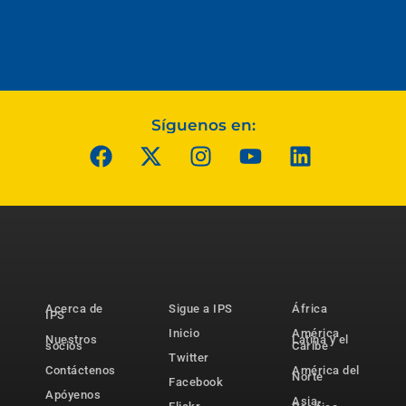
Síguenos en:
Acerca de
Sigue a IPS
África
IPS
Inicio
América
Nuestros
Latina y el
socios
Caribe
Twitter
Contáctenos
América del
Norte
Facebook
Apóyenos
Asia-