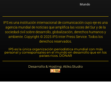
Mundo
IPS es una institución internacional de comunicación cuyo eje es una
agencia mundial de noticias que amplifica las voces del Sur y de la
sociedad civil sobre desarrollo, globalización, derechos humanos y
ambiente. Copyright © 2025 IPS-Inter Press Service. Todos los
derechos reservados.
IPS es la única organización periodística mundial con más
personal y corresponsales en el mundo en desarrollo que en los
países ricos. DONAR
Desarrollo & Hosting: Atiko.Studio