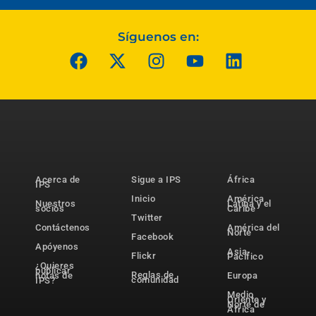
Síguenos en:
Acerca de
Sigue a IPS
África
IPS
Inicio
América
Nuestros
Latina y el
socios
Caribe
Twitter
Contáctenos
América del
Norte
Facebook
Apóyenos
Asia-
Flickr
Pacífico
¿Quieres
publicar
Reglas de
notas de
Europa
comunidad
IPS?
Medio
Oriente y
Norte de
África