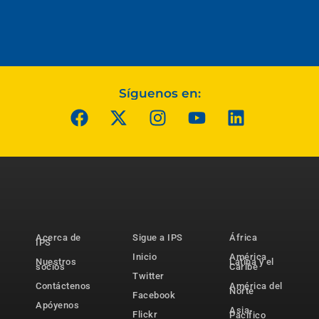
Síguenos en:
Acerca de
Sigue a IPS
África
IPS
Inicio
América
Nuestros
Latina y el
socios
Caribe
Twitter
Contáctenos
América del
Norte
Facebook
Apóyenos
Asia-
Flickr
Pacífico