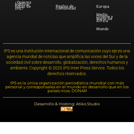
¿Quieres
publicar
Reglas de
notas de
Europa
comunidad
IPS?
Medio
Oriente y
Norte de
África
Mundo
IPS es una institución internacional de comunicación cuyo eje es una
agencia mundial de noticias que amplifica las voces del Sur y de la
sociedad civil sobre desarrollo, globalización, derechos humanos y
ambiente. Copyright © 2025 IPS-Inter Press Service. Todos los
derechos reservados.
IPS es la única organización periodística mundial con más
personal y corresponsales en el mundo en desarrollo que en los
países ricos. DONAR
Desarrollo & Hosting: Atiko.Studio