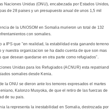
 las Naciones Unidas (ONU), encabezada por Estados Unidos
opas de 28 paises y un presupuesto anual de unos 1,5 mil
encia de la UNOSOM en Somalia murieron un total de 132
nfrentamientos con somalies.
 a IPS que "en realidad, la estabilidad esta ganando terreno
o y nuestra organizacion se ha dado cuenta de que son mas
s que desean quedarse en otra parte como refugiados".
aciones Unidas para los Refugiados (ACNUR) esta repatrian
giados somalies desde Kenia.
de la ONU se dieron ante los temores expresados el martes
keniano, Kalonzo Musyoka, de que el retiro de las fuerzas de
ad de su pais.
a la representa la inestabilidad en Somalia, destrozada por