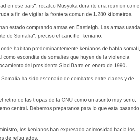
lidad en ese pais", recalco Musyoka durante una reunion con e
uda a fin de vigilar la frontera comun de 1.280 kilometros.
i han estado comprando armas en Eastleigh. Las armas usad
e de Somalia", preciso el canciller keniano.
l donde habitan predominantemente kenianos de habla somali
al como escondite de somalies que huyen de la violencia
errocamiento del presidente Siad Barre en enero de 1990.
y Somalia ha sido escenario de combates entre clanes y de
l retiro de las tropas de la ONU como un asunto muy serio,
erno central. Debemos preparanos para lo que esta pasando
 ministro, los kenianos han expresado animosidad hacia los
s de refugiados.