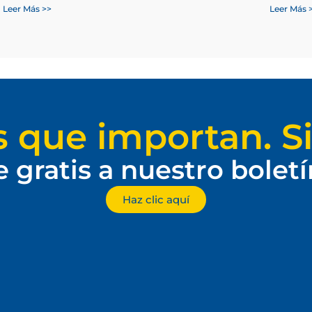
Leer Más >>
Leer Más 
s que importan. Si
e gratis a nuestro bolet
Haz clic aquí