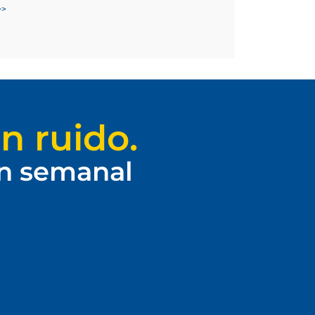
>>
n ruido.
ín semanal