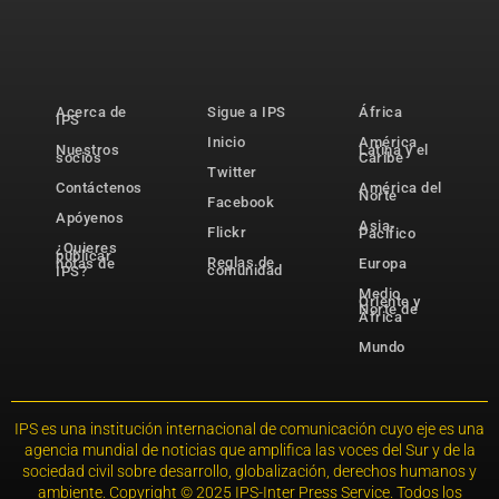
Acerca de
Sigue a IPS
África
IPS
Inicio
América
Nuestros
Latina y el
socios
Caribe
Twitter
Contáctenos
América del
Norte
Facebook
Apóyenos
Asia-
Flickr
Pacífico
¿Quieres
publicar
Reglas de
notas de
Europa
comunidad
IPS?
Medio
Oriente y
Norte de
África
Mundo
IPS es una institución internacional de comunicación cuyo eje es una
agencia mundial de noticias que amplifica las voces del Sur y de la
sociedad civil sobre desarrollo, globalización, derechos humanos y
ambiente. Copyright © 2025 IPS-Inter Press Service. Todos los