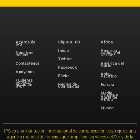
Acerca de
Sigue a IPS
África
IPS
Inicio
América
Nuestros
Latina y el
socios
Caribe
Twitter
Contáctenos
América del
Norte
Facebook
Apóyenos
Asia-
Flickr
Pacífico
¿Quieres
publicar
Reglas de
notas de
Europa
comunidad
IPS?
Medio
Oriente y
Norte de
África
Mundo
IPS es una institución internacional de comunicación cuyo eje es una
agencia mundial de noticias que amplifica las voces del Sur y de la