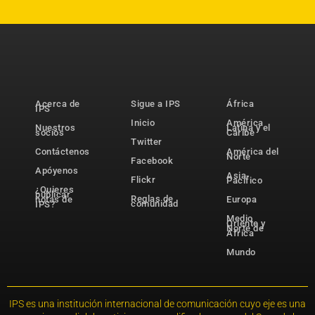
Acerca de
Sigue a IPS
África
IPS
Inicio
América
Nuestros
Latina y el
socios
Caribe
Twitter
Contáctenos
América del
Norte
Facebook
Apóyenos
Asia-
Flickr
Pacífico
¿Quieres
publicar
Reglas de
notas de
Europa
comunidad
IPS?
Medio
Oriente y
Norte de
África
Mundo
IPS es una institución internacional de comunicación cuyo eje es una