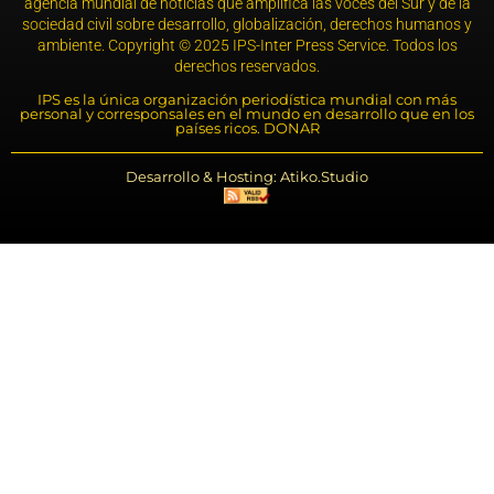
agencia mundial de noticias que amplifica las voces del Sur y de la
sociedad civil sobre desarrollo, globalización, derechos humanos y
ambiente. Copyright © 2025 IPS-Inter Press Service. Todos los
derechos reservados.
IPS es la única organización periodística mundial con más
personal y corresponsales en el mundo en desarrollo que en los
países ricos. DONAR
Desarrollo & Hosting: Atiko.Studio