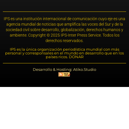
IPS es una institución internacional de comunicación cuyo eje es una
agencia mundial de noticias que amplifica las voces del Sur y de la
sociedad civil sobre desarrollo, globalización, derechos humanos y
ambiente. Copyright © 2025 IPS-Inter Press Service. Todos los
derechos reservados.
IPS es la única organización periodística mundial con más
personal y corresponsales en el mundo en desarrollo que en los
países ricos. DONAR
Desarrollo & Hosting: Atiko.Studio