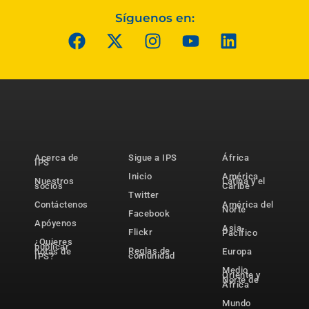
Síguenos en:
Acerca de
Sigue a IPS
África
IPS
Inicio
América
Nuestros
Latina y el
socios
Caribe
Twitter
Contáctenos
América del
Norte
Facebook
Apóyenos
Asia-
Flickr
Pacífico
¿Quieres
publicar
Reglas de
notas de
Europa
comunidad
IPS?
Medio
Oriente y
Norte de
África
Mundo