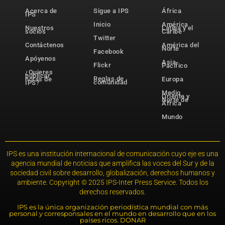
Acerca de
Sigue a IPS
África
IPS
Inicio
América
Nuestros
Latina y el
socios
Caribe
Twitter
Contáctenos
América del
Norte
Facebook
Apóyenos
Asia-
Flickr
Pacífico
¿Quieres
publicar
Reglas de
notas de
Europa
comunidad
IPS?
Medio
Oriente y
Norte de
África
Mundo
IPS es una institución internacional de comunicación cuyo eje es una
agencia mundial de noticias que amplifica las voces del Sur y de la
sociedad civil sobre desarrollo, globalización, derechos humanos y
ambiente. Copyright © 2025 IPS-Inter Press Service. Todos los
derechos reservados.
IPS es la única organización periodística mundial con más
personal y corresponsales en el mundo en desarrollo que en los
países ricos. DONAR