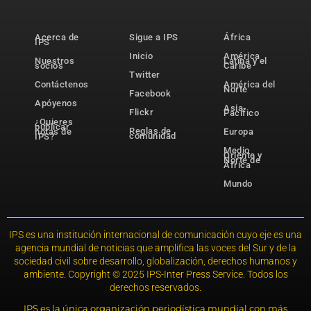
Acerca de
Sigue a IPS
África
IPS
Inicio
América
Nuestros
Latina y el
socios
Caribe
Twitter
Contáctenos
América del
Norte
Facebook
Apóyenos
Asia-
Flickr
Pacífico
¿Quieres
publicar
Reglas de
notas de
Europa
comunidad
IPS?
Medio
Oriente y
Norte de
África
Mundo
IPS es una institución internacional de comunicación cuyo eje es una
agencia mundial de noticias que amplifica las voces del Sur y de la
sociedad civil sobre desarrollo, globalización, derechos humanos y
ambiente. Copyright © 2025 IPS-Inter Press Service. Todos los
derechos reservados.
IPS es la única organización periodística mundial con más