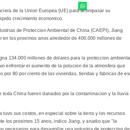
nanciera de la Union Europea (UE) para acompasar su
rapido crecimiento economico.
ndustrias de Proteccion Ambiental de China (CAEPI), Jiang
tar en los proximos anos alrededor de 400.000 millones de
gna 134.000 millones de dolares para la proteccion ambienta
ivo enfrentar el aumento de la polucion de la atmosfera que
o por 80 por ciento de las viviendas, tiendas y fabricas de es
toda China fueron danados por la contaminacion y la lluvia
tuvo sus costos, en especial sobre la tierra y los recursos
te los proximos 15 anos, indico Jiang, y anadio que "la
y necesarios para desarrollar una industria de proteccion de