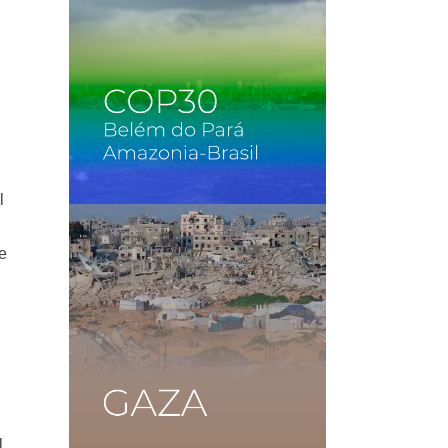
l
e
l