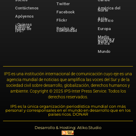
Twitter
Contáctenos
América del
Norte
Facebook
Apóyenos
Asia-
Flickr
Pacífico
¿Quieres
publicar
Reglas de
notas de
Europa
comunidad
IPS?
Medio
Oriente y
Norte de
África
Mundo
IPS es una institución internacional de comunicación cuyo eje es una
agencia mundial de noticias que amplifica las voces del Sur y de la
sociedad civil sobre desarrollo, globalización, derechos humanos y
ambiente. Copyright © 2025 IPS-Inter Press Service. Todos los
derechos reservados.
IPS es la única organización periodística mundial con más
personal y corresponsales en el mundo en desarrollo que en los
países ricos. DONAR
Desarrollo & Hosting: Atiko.Studio