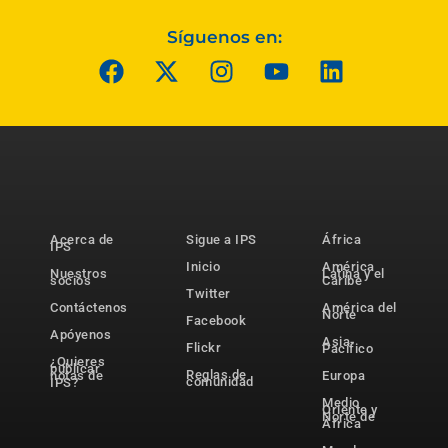
Síguenos en:
Acerca de
Sigue a IPS
África
IPS
Inicio
América
Nuestros
Latina y el
socios
Caribe
Twitter
Contáctenos
América del
Norte
Facebook
Apóyenos
Asia-
Flickr
Pacífico
¿Quieres
publicar
Reglas de
notas de
Europa
comunidad
IPS?
Medio
Oriente y
Norte de
África