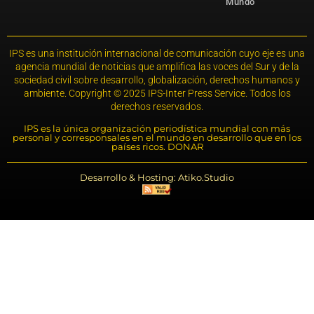
Mundo
IPS es una institución internacional de comunicación cuyo eje es una
agencia mundial de noticias que amplifica las voces del Sur y de la
sociedad civil sobre desarrollo, globalización, derechos humanos y
ambiente. Copyright © 2025 IPS-Inter Press Service. Todos los
derechos reservados.
IPS es la única organización periodística mundial con más
personal y corresponsales en el mundo en desarrollo que en los
países ricos. DONAR
Desarrollo & Hosting: Atiko.Studio