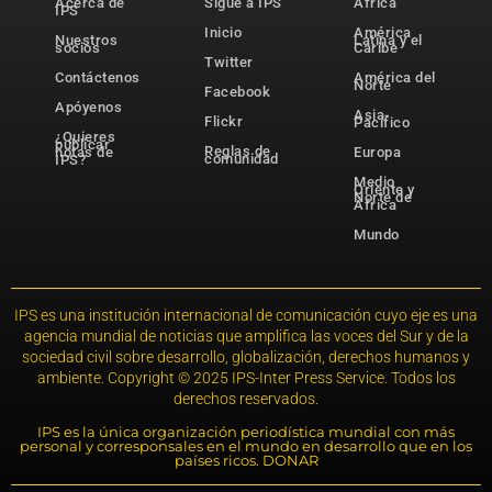
Acerca de
Sigue a IPS
África
IPS
Inicio
América
Nuestros
Latina y el
socios
Caribe
Twitter
Contáctenos
América del
Norte
Facebook
Apóyenos
Asia-
Flickr
Pacífico
¿Quieres
publicar
Reglas de
notas de
Europa
comunidad
IPS?
Medio
Oriente y
Norte de
África
Mundo
IPS es una institución internacional de comunicación cuyo eje es una
agencia mundial de noticias que amplifica las voces del Sur y de la
sociedad civil sobre desarrollo, globalización, derechos humanos y
ambiente. Copyright © 2025 IPS-Inter Press Service. Todos los
derechos reservados.
IPS es la única organización periodística mundial con más
personal y corresponsales en el mundo en desarrollo que en los
países ricos. DONAR