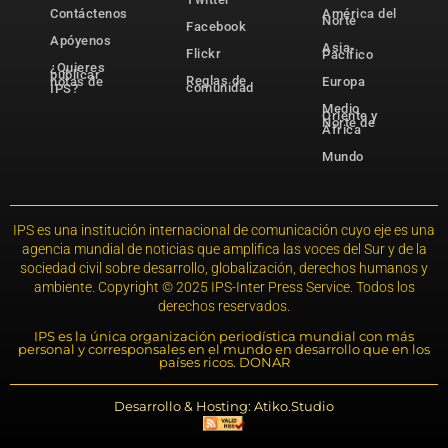
Contáctenos
América del
Norte
Facebook
Apóyenos
Asia-
Flickr
Pacífico
¿Quieres
publicar
Reglas de
notas de
Europa
comunidad
IPS?
Medio
Oriente y
Norte de
África
Mundo
IPS es una institución internacional de comunicación cuyo eje es una
agencia mundial de noticias que amplifica las voces del Sur y de la
sociedad civil sobre desarrollo, globalización, derechos humanos y
ambiente. Copyright © 2025 IPS-Inter Press Service. Todos los
derechos reservados.
IPS es la única organización periodística mundial con más
personal y corresponsales en el mundo en desarrollo que en los
países ricos. DONAR
Desarrollo & Hosting: Atiko.Studio