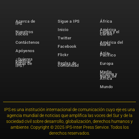
Acerca de
Sigue a IPS
África
IPS
Inicio
América
Nuestros
Latina y el
socios
Caribe
Twitter
Contáctenos
América del
Norte
Facebook
Apóyenos
Asia-
Flickr
Pacífico
¿Quieres
publicar
Reglas de
notas de
Europa
comunidad
IPS?
Medio
Oriente y
Norte de
África
Mundo
IPS es una institución internacional de comunicación cuyo eje es una
agencia mundial de noticias que amplifica las voces del Sur y de la
sociedad civil sobre desarrollo, globalización, derechos humanos y
ambiente. Copyright © 2025 IPS-Inter Press Service. Todos los
derechos reservados.