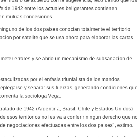
e se mostro de acuerdo con la sugerencia, recordando que los
ofe de 1942 entre los actuales beligerantes contienen
en mutuas concesiones.
ninguno de los dos paises conocian totalmente el territorio
cion por satelite que se usa ahora para elaborar las cartas
cometer errores y se abrio un mecanismo de subsanacion de
taculizadas por el enfasis triunfalista de los mandos
 replegarse y separar sus fuerzas, generando condiciones qu
, comenta la sociologa Vega.
tratado de 1942 (Argentina, Brasil, Chile y Estados Unidos)
de esos territorios no les va a conferir ningun derecho que n
de negociaciones efectuadas entre los dos paises", estimo.