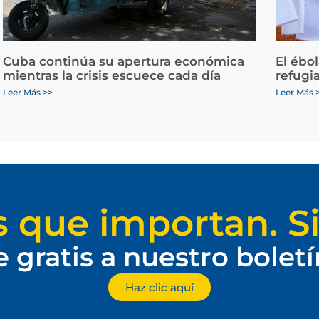
Cuba continúa su apertura económica
El ébo
mientras la crisis escuece cada día
refugi
Leer Más >>
Leer Más 
s que importan. Si
e gratis a nuestro bolet
Haz clic aquí