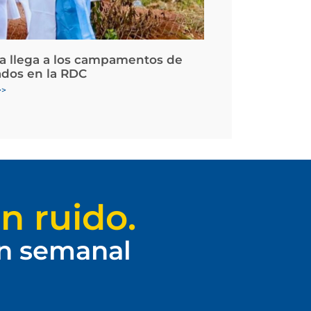
la llega a los campamentos de
ados en la RDC
>>
n ruido.
ín semanal