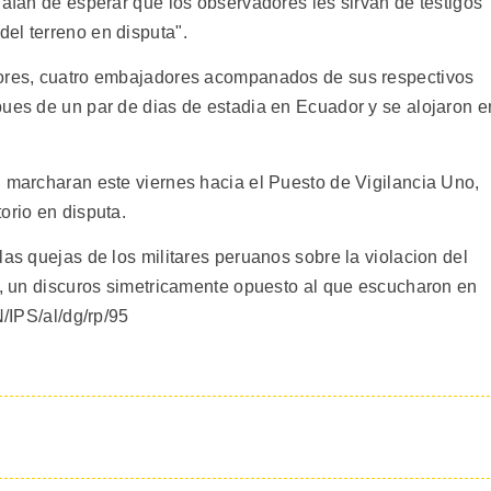
 afan de esperar que los observadores les sirvan de testigos
el terreno en disputa".
dores, cuatro embajadores acompanados de sus respectivos
pues de un par de dias de estadia en Ecuador y se alojaron e
n marcharan este viernes hacia el Puesto de Vigilancia Uno,
orio en disputa.
las quejas de los militares peruanos sobre la violacion del
as, un discuros simetricamente opuesto al que escucharon en
N/IPS/al/dg/rp/95