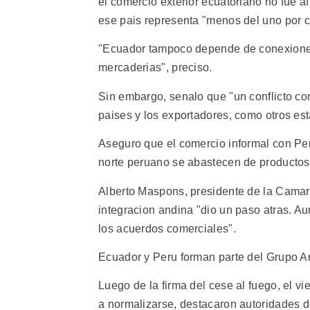
el comercio exterior ecuatoriano no fue af
ese pais representa "menos del uno por ci
"Ecuador tampoco depende de conexiones 
mercaderias", preciso.
Sin embargo, senalo que "un conflicto co
paises y los exportadores, como otros es
Aseguro que el comercio informal con Per
norte peruano se abastecen de productos
Alberto Maspons, presidente de la Camara
integracion andina "dio un paso atras. Au
los acuerdos comerciales".
Ecuador y Peru forman parte del Grupo An
Luego de la firma del cese al fuego, el v
a normalizarse, destacaron autoridades d