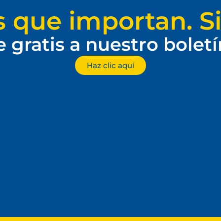
s que importan. Si
e gratis a nuestro bolet
Haz clic aquí