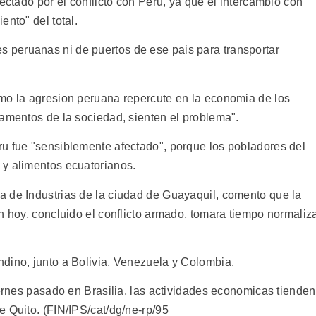
ectado por el conflicto con Peru, ya que el intercambio con
ento" del total.
peruanas ni de puertos de ese pais para transportar
mo la agresion peruana repercute en la economia de los
tamentos de la sociedad, sienten el problema".
u fue "sensiblemente afectado", porque los pobladores del
 y alimentos ecuatorianos.
 de Industrias de la ciudad de Guayaquil, comento que la
n hoy, concluido el conflicto armado, tomara tiempo normaliz
dino, junto a Bolivia, Venezuela y Colombia.
iernes pasado en Brasilia, las actividades economicas tienden
e Quito. (FIN/IPS/cat/dg/ne-rp/95