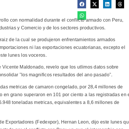
rollo con normalidad durante el conflicto armado con Peru,
ndustrias y Comercio y de los sectores productivos.
a raiz de la cual se produjeron enfrentamientos armados
importaciones ni las exportaciones ecuatorianas, excepto el
ste lunes los voceros.
se Vicente Maldonado, revelo que los utlimos datos sobre
nsolidar "los magnificos resultados del ano pasado".
adas metricas de camaron congelado, por 28,4 millones de
o en grano superaron en 101 por ciento a las registradas en 
.948 toneladas metricas, equivalentes a 8,6 millones de
 de Exportadores (Fedexpor), Hernan Leon, dijo este lunes q