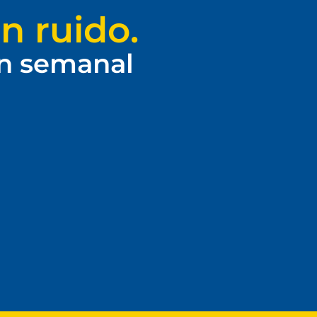
n ruido.
ín semanal