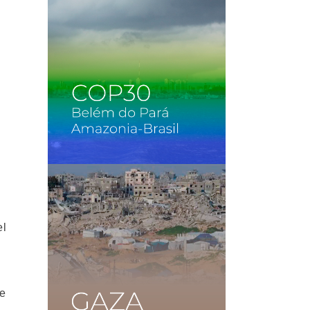
el
ue