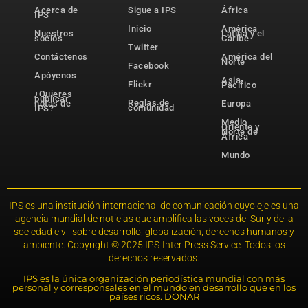
Acerca de
Sigue a IPS
África
IPS
Inicio
América
Nuestros
Latina y el
socios
Caribe
Twitter
Contáctenos
América del
Norte
Facebook
Apóyenos
Asia-
Flickr
Pacífico
¿Quieres
publicar
Reglas de
notas de
Europa
comunidad
IPS?
Medio
Oriente y
Norte de
África
Mundo
IPS es una institución internacional de comunicación cuyo eje es una
agencia mundial de noticias que amplifica las voces del Sur y de la
sociedad civil sobre desarrollo, globalización, derechos humanos y
ambiente. Copyright © 2025 IPS-Inter Press Service. Todos los
derechos reservados.
IPS es la única organización periodística mundial con más
personal y corresponsales en el mundo en desarrollo que en los
países ricos. DONAR