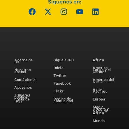
Síguenos en:
Acerca de
Sigue a IPS
África
IPS
Inicio
América
Nuestros
Latina y el
socios
Caribe
Twitter
Contáctenos
América del
Norte
Facebook
Apóyenos
Asia-
Flickr
Pacífico
¿Quieres
publicar
Reglas de
notas de
Europa
comunidad
IPS?
Medio
Oriente y
Norte de
África
Mundo