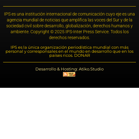
IPS es una institución internacional de comunicación cuyo eje es una
agencia mundial de noticias que amplifica las voces del Sur y de la
sociedad civil sobre desarrollo, globalización, derechos humanos y
ambiente. Copyright © 2025 IPS-Inter Press Service. Todos los
derechos reservados.
IPS es la única organización periodística mundial con más
personal y corresponsales en el mundo en desarrollo que en los
países ricos. DONAR
Desarrollo & Hosting: Atiko.Studio