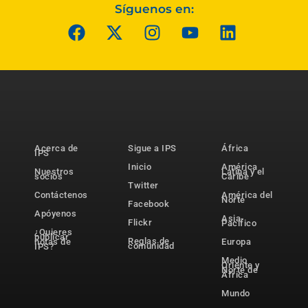
Síguenos en:
Acerca de
Sigue a IPS
África
IPS
Inicio
América
Nuestros
Latina y el
socios
Caribe
Twitter
Contáctenos
América del
Norte
Facebook
Apóyenos
Asia-
Flickr
Pacífico
¿Quieres
publicar
Reglas de
notas de
Europa
comunidad
IPS?
Medio
Oriente y
Norte de
África
Mundo