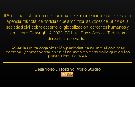
IPS es una institución internacional de comunicación cuyo eje es una
agencia mundial de noticias que amplifica las voces del Sur y de la
sociedad civil sobre desarrollo, globalización, derechos humanos y
ambiente. Copyright © 2025 IPS-Inter Press Service. Todos los
derechos reservados.
IPS es la única organización periodística mundial con más
personal y corresponsales en el mundo en desarrollo que en los
países ricos. DONAR
Desarrollo & Hosting: Atiko.Studio