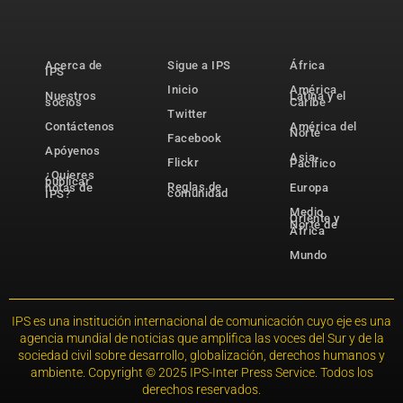
Acerca de
Sigue a IPS
África
IPS
Inicio
América
Nuestros
Latina y el
socios
Caribe
Twitter
Contáctenos
América del
Norte
Facebook
Apóyenos
Asia-
Flickr
Pacífico
¿Quieres
publicar
Reglas de
notas de
Europa
comunidad
IPS?
Medio
Oriente y
Norte de
África
Mundo
IPS es una institución internacional de comunicación cuyo eje es una
agencia mundial de noticias que amplifica las voces del Sur y de la
sociedad civil sobre desarrollo, globalización, derechos humanos y
ambiente. Copyright © 2025 IPS-Inter Press Service. Todos los
derechos reservados.