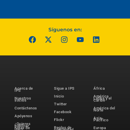
Síguenos en:
Acerca de
Sigue a IPS
África
IPS
Inicio
América
Nuestros
Latina y el
socios
Caribe
Twitter
Contáctenos
América del
Norte
Facebook
Apóyenos
Asia-
Flickr
Pacífico
¿Quieres
publicar
Reglas de
notas de
Europa
comunidad
IPS?